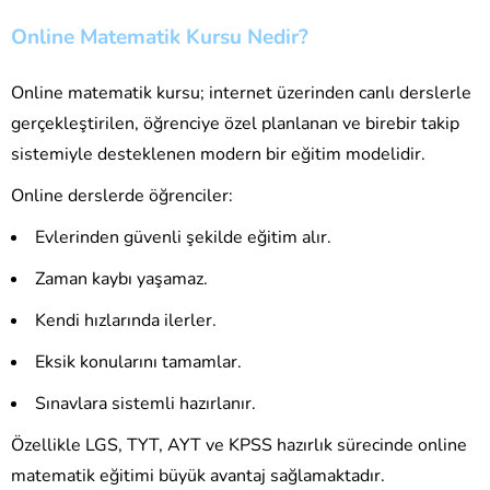
Online Matematik Kursu Nedir?
Online matematik kursu; internet üzerinden canlı derslerle
gerçekleştirilen, öğrenciye özel planlanan ve birebir takip
sistemiyle desteklenen modern bir eğitim modelidir.
Online derslerde öğrenciler:
Evlerinden güvenli şekilde eğitim alır.
Zaman kaybı yaşamaz.
Kendi hızlarında ilerler.
Eksik konularını tamamlar.
Sınavlara sistemli hazırlanır.
Özellikle LGS, TYT, AYT ve KPSS hazırlık sürecinde online
matematik eğitimi büyük avantaj sağlamaktadır.