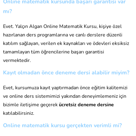
Online matematik kursunda başarı garantisi var
mı?
Evet. Yalçın Algan Online Matematik Kursu, kişiye özel
hazırlanan ders programlarına ve canlı derslere düzenli
katılım sağlayan, verilen ek kaynakları ve ödevleri eksiksiz
tamamlayan tüm öğrencilerine başarı garantisi
vermektedir.
Kayıt olmadan önce deneme dersi alabilir miyim?
Evet, kursumuza kayıt yaptırmadan önce eğitim kalitemizi
ve online ders sistemimizi yakından deneyimlemeniz için
bizimle iletişime geçerek
ücretsiz deneme dersine
katılabilirsiniz.
Online matematik kursu gerçekten verimli mi?