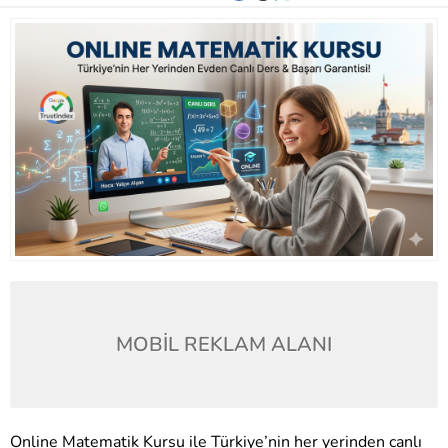
MOBİL REKLAM ALANI
Online Matematik Kursu ile Türkiye’nin her yerinden canlı