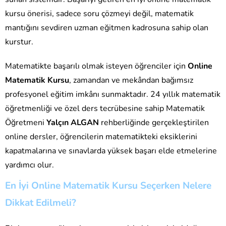
kursu önerisi, sadece soru çözmeyi değil, matematik
mantığını sevdiren uzman eğitmen kadrosuna sahip olan
kurstur.
Matematikte başarılı olmak isteyen öğrenciler için
Online
Matematik Kursu
, zamandan ve mekândan bağımsız
profesyonel eğitim imkânı sunmaktadır. 24 yıllık matematik
öğretmenliği ve özel ders tecrübesine sahip Matematik
Öğretmeni
Yalçın ALGAN
rehberliğinde gerçekleştirilen
online dersler, öğrencilerin matematikteki eksiklerini
kapatmalarına ve sınavlarda yüksek başarı elde etmelerine
yardımcı olur.
En İyi Online Matematik Kursu Seçerken Nelere
Dikkat Edilmeli?