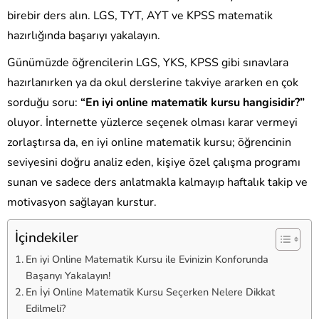
birebir ders alın. LGS, TYT, AYT ve KPSS matematik
hazırlığında başarıyı yakalayın.
Günümüzde öğrencilerin LGS, YKS, KPSS gibi sınavlara
hazırlanırken ya da okul derslerine takviye ararken en çok
sorduğu soru:
“En iyi online matematik kursu hangisidir?”
oluyor. İnternette yüzlerce seçenek olması karar vermeyi
zorlaştırsa da, en iyi online matematik kursu; öğrencinin
seviyesini doğru analiz eden, kişiye özel çalışma programı
sunan ve sadece ders anlatmakla kalmayıp haftalık takip ve
motivasyon sağlayan kurstur.
İçindekiler
En iyi Online Matematik Kursu ile Evinizin Konforunda
Başarıyı Yakalayın!
En İyi Online Matematik Kursu Seçerken Nelere Dikkat
Edilmeli?