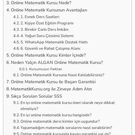
Online Matematik Kursu Nedir?
Online Matematik Kursunun Avantajları
1. Esnek Ders Saatleri
2. Kişiye Özel Eğitim Programı
3. Birebir Canlı Ders İmkânı
4. Yoğun Soru Çözümü Sistemi
5. WhatsApp Matematik Destek Hattı
6. Güvenli ve Rahat Çalışma Alanı:
Online Matematik Kursu Kimler İçindir?
Neden Yalçın ALGAN Online Matematik Kursu?
Kursumuzun Farkları
Online Matematik Kursuna Nasıl Katılabilirsiniz?
Online Matematik Kursu ile Başarı Garantisi
MatematikKursu.org ile Zirveye Adım Atın
Sıkça Sorulan Sorular SSS
En iyi online matematik kursu öneri olarak neye dikkat
etmeliyiz?
En iyi online matematik kursu hangisidir?
Online matematik dersi kimler için uygundur?
Yapamadığım matematik sorularını nasıl sorabilirim?
Online matematik kursunda başarı garantisi var mı?