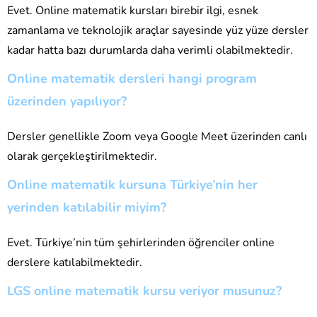
Evet. Online matematik kursları birebir ilgi, esnek
zamanlama ve teknolojik araçlar sayesinde yüz yüze dersler
kadar hatta bazı durumlarda daha verimli olabilmektedir.
Online matematik dersleri hangi program
üzerinden yapılıyor?
Dersler genellikle Zoom veya Google Meet üzerinden canlı
olarak gerçekleştirilmektedir.
Online matematik kursuna Türkiye’nin her
yerinden katılabilir miyim?
Evet. Türkiye’nin tüm şehirlerinden öğrenciler online
derslere katılabilmektedir.
LGS online matematik kursu veriyor musunuz?