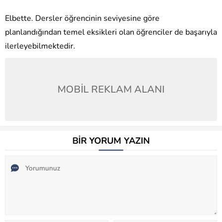
Elbette. Dersler öğrencinin seviyesine göre
planlandığından temel eksikleri olan öğrenciler de başarıyla
ilerleyebilmektedir.
MOBİL REKLAM ALANI
BİR YORUM YAZIN