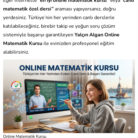
Eğer internette
“en iyi online matematik kursu”
veya
“canlı
matematik özel dersi”
araması yapıyorsanız, doğru
yerdesiniz. Türkiye’nin her yerinden canlı derslerle
katılabileceğiniz, birebir takip ve yoğun soru çözüm
sistemiyle başarıyı garantileyen
Yalçın Algan Online
Matematik Kursu
ile evinizden profesyonel eğitim
alabilirsiniz.
Online Matematik Kursu