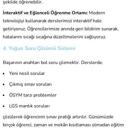
şekilde öğrenebilir.
İnteraktif ve Eğlenceli Öğrenme Ortamı:
Modern
teknolojiyi kullanarak derslerimizi interaktif hale
getiriyoruz. Öğrencilerimize anında geri bildirim sunarak,
hatalarını sıcağı sıcağına düzeltmelerini sağlıyoruz.
4. Yoğun Soru Çözümü Sistemi
Başarının anahtarı bol soru çözmektir. Derslerde:
Yeni nesil sorular
Çıkmış sınav soruları
ÖSYM tarzı problemler
LGS mantık soruları
çözülerek öğrencinin sınav pratiği artırılır. Günümüzde
birçok öğrenci, zaman ve mekân kısıtlaması olmadan eğitim