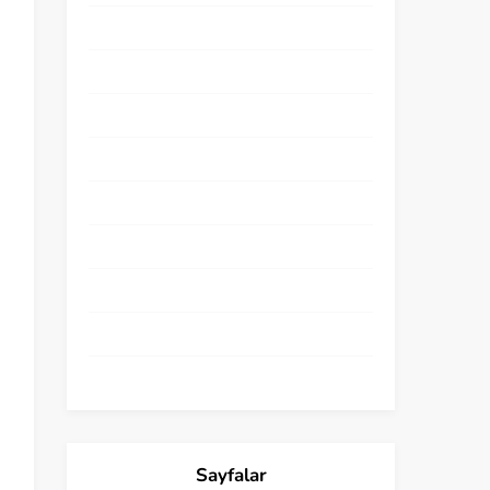
Ankara Matematik Kursu
Ara Sınıf Matematik Kursu
Eğitim Koçu
Online Matematik Kursu
Post
public
Semaglutide Online
Sınavlara Hazırlık
Uncategorized
Sayfalar