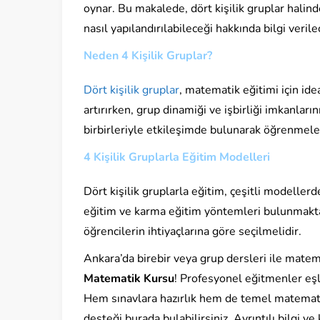
oynar. Bu makalede, dört kişilik gruplar halin
nasıl yapılandırılabileceği hakkında bilgi verile
Neden 4 Kişilik Gruplar?
Dört kişilik gruplar
, matematik eğitimi için idea
artırırken, grup dinamiği ve işbirliği imkanları
birbirleriyle etkileşimde bulunarak öğrenmeler
4 Kişilik Gruplarla Eğitim Modelleri
Dört kişilik gruplarla eğitim, çeşitli modeller
eğitim ve karma eğitim yöntemleri bulunmaktad
öğrencilerin ihtiyaçlarına göre seçilmelidir.
Ankara’da birebir veya grup dersleri ile mate
Matematik Kursu
! Profesyonel eğitmenler eş
Hem sınavlara hazırlık hem de temel matemati
desteği burada bulabilirsiniz. Ayrıntılı bilgi ve 