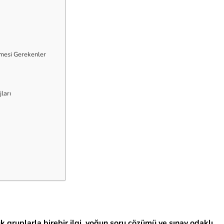
mesi Gerekenler
ları
 gruplarla birebir ilgi, yoğun soru çözümü ve sınav odaklı