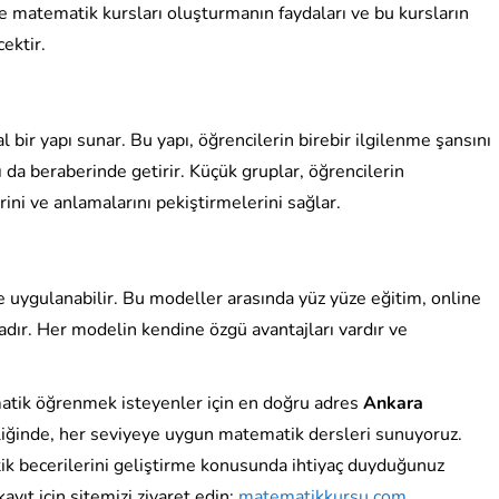
de matematik kursları oluşturmanın faydaları ve bu kursların
cektir.
l bir yapı sunar. Bu yapı, öğrencilerin birebir ilgilenme şansını
nı da beraberinde getirir. Küçük gruplar, öğrencilerin
ini ve anlamalarını pekiştirmelerini sağlar.
de uygulanabilir. Bu modeller arasında yüz yüze eğitim, online
ır. Her modelin kendine özgü avantajları vardır ve
matik öğrenmek isteyenler için en doğru adres
Ankara
liğinde, her seviyeye uygun matematik dersleri sunuyoruz.
k becerilerini geliştirme konusunda ihtiyaç duyduğunuz
kayıt için sitemizi ziyaret edin:
matematikkursu.com
.