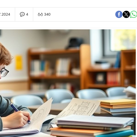
7.2024
4
340