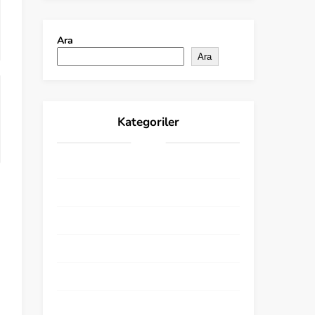
Ara
Ara
Kategoriler
! Без рубрики
1
16
25
6
Ankara